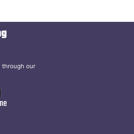
ng
e through our
ine