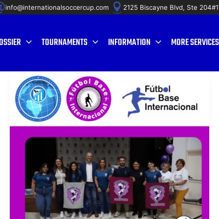
info@internationalsoccercup.com
2125 Biscayne Blvd, Ste 204#
OSSIER
TOURNAMENTS
INFORMATION
MORE SERVICES