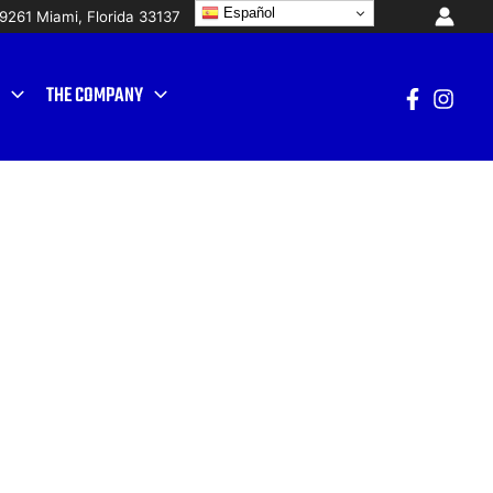
Español
19261 Mi
ami, Florida 33137
THE COMPANY