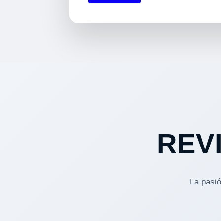
REV
La pasi