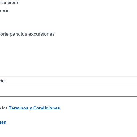
tar precio
recio
porte para tus excursiones
da:
o los
Términos y Condiciones
gen