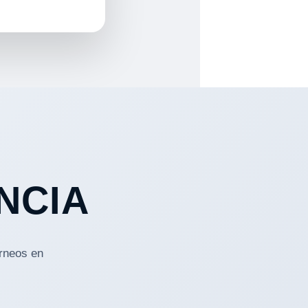
NCIA
rneos en