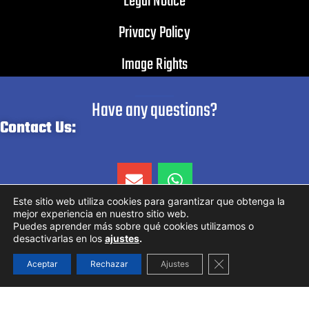
Legal Notice
Privacy Policy
Image Rights
Have any questions?
Contact Us:
E
W
n
h
v
a
Este sitio web utiliza cookies para garantizar que obtenga la
mejor experiencia en nuestro sitio web.
e
t
Puedes aprender más sobre qué cookies utilizamos o
l
s
desactivarlas en los
ajustes
.
o
a
Do you need help?
Cerrar el banner d
Aceptar
Rechazar
Ajustes
p
p
e
p