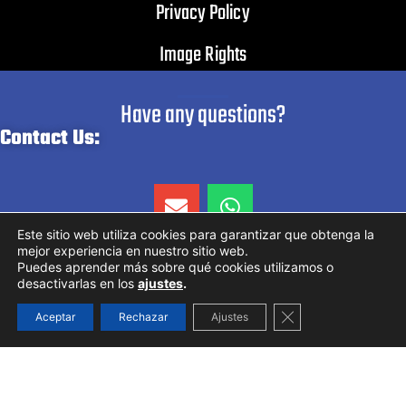
Privacy Policy
Image Rights
Have any questions?
Contact Us:
E
W
n
h
v
a
Este sitio web utiliza cookies para garantizar que obtenga la
mejor experiencia en nuestro sitio web.
e
t
Puedes aprender más sobre qué cookies utilizamos o
l
s
desactivarlas en los
ajustes
.
o
a
Cerrar el banner d
Aceptar
Rechazar
Ajustes
p
p
e
p